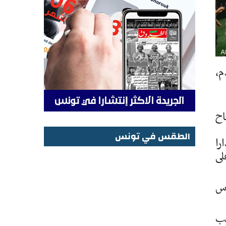
م،
باح
الطقس في تونس
را
الطقس في تونس
لى
بكأس
رتيب