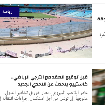
رياضة
وقة
كرة
قبل توقيع العقد مع الترجي الرياضي..
كاستييو يتحدث عن التحدي الجديد
غادر اللاعب البيروفي cمطار خورخي تشافيز الدولي،
متوجهاً إلى تونس من أجل استكمال إجراءات انتقاله إ