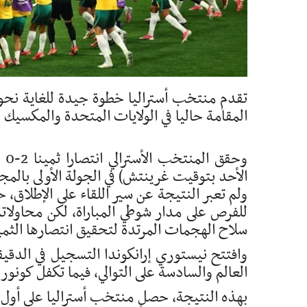
تقدم منتخب أستراليا خطوة جيدة للغاية نحو ال
المقامة حاليا في الولايات المتحدة والمكسيك 
وح
الأحد بتوقيت غرينتش) في الجولة الأولى بالم
ولم تعبر النتيجة عن سير اللقاء على الإطلاق، 
للفرص على مدار شوطي المباراة، لكن محاولاته
سلاح الهجمات المرتدة لتحقيق انتصارها الثمي
العالم والسادسة على التوالي، فيما تكفل كونور م