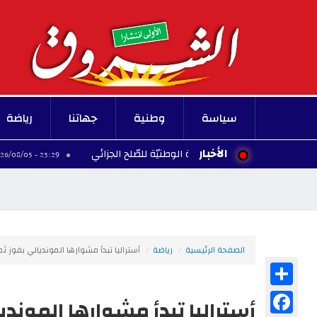
سياسة
وطنية
جهاتنا
رياضة
الأخبار
لتقي رئيس اللّجنة الوطنيّة للصّلح الجزائي
إلغاء ع
23:29 - 2026/08/05
الصفحة الرئيسية
رياضة
أستراليا تبدأ مشوارها المونديالي بفوز ث
Share
Facebook
أستراليا تبدأ مشوارها الموندي