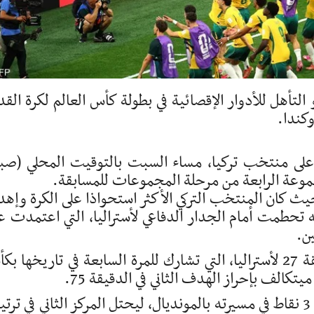
تأهل للأدوار الإقصائية في بطولة كأس العالم لكرة القد
وكندا.
قق المنتخب الأسترالي انتصارا ثمينا 2-0 على منتخب تركيا، مساء السبت بالتوقيت المحلي (ص
جموعة الرابعة من مرحلة المجموعات للمسابقة.
حيث كان المنتخب التركي الأكثر استحواذا على الكرة وإهدا
 تحطمت أمام الجدار الدفاعي لأستراليا، التي اعتمدت ع
ن.
وافتتح نيستوري إرانكوندا التسجيل في الدقيقة 27 لأستراليا، التي تشارك للمرة السابعة في تاريخها 
يتكالف بإحراز الهدف الثاني في الدقيقة 75.
بهذه النتيجة، حصل منتخب أستراليا على أول 3 نقاط في مسيرته بالمونديال، ليحتل المركز الثاني في ت