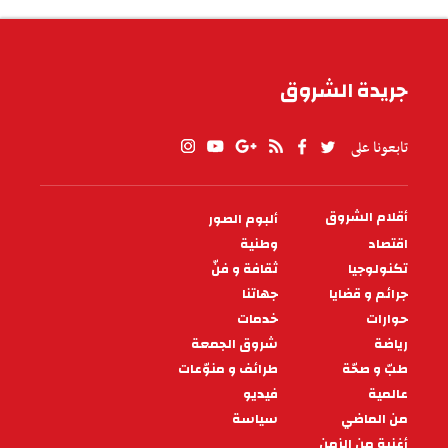
الطقس في تونس
جريدة الشروق
تابعونا على
أقلام الشروق
ألبوم الصور
PIED
DE
اقتصاد
وطنية
PAGE
تكنولوجيا
ثقافة و فنّ
جرائم و قضايا
جهاتنا
حوارات
خدمات
رياضة
شروق الجمعة
طبّ و صحّة
طرائف و منوّعات
عالمية
فيديو
من الماضي
سياسة
أغنية من الزمن