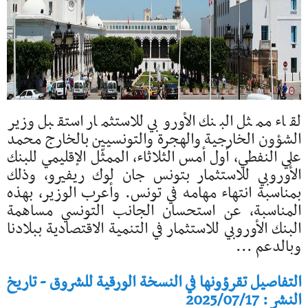
لقاء ممثل البنك الأوروبي للاستثمار استقبل وزير
الشؤون الخارجية والهجرة والتونسيين بالخارج محمد
علي النفطي، أول أمس الثلاثاء، الممثّل الإقليمي للبنك
الأوروبي للاستثمار بتونس جان لوك ريفيرو، وذلك
بمناسبة انتهاء مهامه في تونس. وأعرب الوزير، بهذه
المناسبة، عن استحسان الجانب التونسي مساهمة
البنك الأوروبي للاستثمار في التنمية الاقتصادية ببلادنا
وبالدعم ...
التفاصيل تقرؤونها في النسخة الورقية للشروق - تاريخ
النشر : 2025/07/17