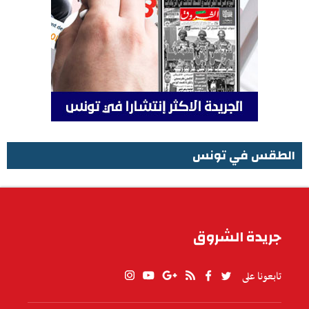
الطقس في تونس
الطقس في تونس
جريدة الشروق
تابعونا على