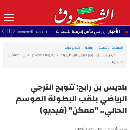
Aller
au
contenu
principal
MAIN
الأخبار
3 وجهات محتملة.. إلياس السخيري يقترب من الرحيل عن آينتراخت فرانكفورت
11:21 - 2026/08/09
NAVIGATION
الصفحة الرئيسية
رياضة
فيديوهات
باديس بن رابح: تتويج الترجي الرياضي بلقب البطولة الموسم الحالي.. "ممكن"
(فيديو)
باديس بن رابح: تتويج الترجي
الرياضي بلقب البطولة الموسم
الحالي.. "ممكن" (فيديو)
تاريخ النشر : 11:54 - 2023/05/27