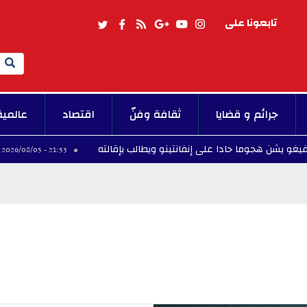
تابعونا على
Search
جرائم و قضايا
ثقافة وفنّ
اقتصاد
عالمية
 على إنفانتينو ويطالب بإقالته
وزارة التربية.. 91.40 بالمائة من المعلّمين المقبولين في حركة نقل تقريب الأزواج تحصلوا على نقلة
21:53 - 2026/08/05