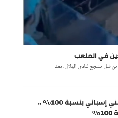
عين في الملعب
من قبل مشجع لنادي الهلال، بعد
براهيم دياز: أشعر أنني إسباني بنسبة 100% ..
1%