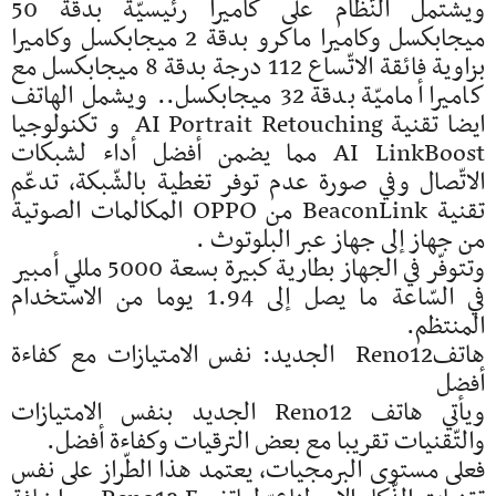
ويشتمل النّظام على كاميرا رئيسيّة بدقة 50
ميجابكسل وكاميرا ماكرو بدقة 2 ميجابكسل وكاميرا
بزاوية فائقة الاتّساع 112 درجة بدقة 8 ميجابكسل مع
كاميرا أماميّة بدقة 32 ميجابكسل.. ويشمل الهاتف
ايضا تقنية AI Portrait Retouching و تكنولوجيا
AI LinkBoost مما يضمن أفضل أداء لشبكات
الاتّصال وفي صورة عدم توفر تغطية بالشّبكة، تدعّم
تقنية BeaconLink من OPPO المكالمات الصوتية
من جهاز إلى جهاز عبر البلوتوث .
وتتوفّر في الجهاز بطارية كبيرة بسعة 5000 مللي أمبير
في السّاعة ما يصل إلى 1.94 يوما من الاستخدام
المنتظم.
هاتفReno12 الجديد: نفس الامتيازات مع كفاءة
أفضل
ويأتي هاتف Reno12 الجديد بنفس الامتيازات
والتّقنيات تقريبا مع بعض الترقيات وكفاءة أفضل.
فعلى مستوى البرمجيات، يعتمد هذا الطّراز على نفس