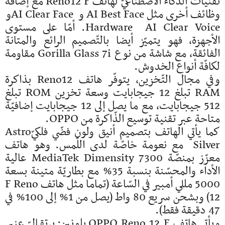
تقنيات الذّكاء الاصطناعيّ لهاتف Reno12 F مع إضافة
وظائف أخرى مثل AI Best Face و AI Clear Faceو
Hardware AI Clear Voice. أمّا على مستوى
الأجهزة، فهو يتميّز أيضا بالتّصميم الرائع والمتانة
الفائقة، مع شاشة من نوع Gorilla Glass 7i مقاومة
لكافّة أنواع الخدوش.
وفي مجال التّخزين، يتوفّر هاتف Reno12 بذاكرة
RAM تبلغ 12 جيجابايت وسعة تخزين ROM تبلغ
512 جيجابايت، مع ما يصل إلى 12 جيجابايت إضافيّة
متاحة عبر تقنية توسيع الذّاكرة من OPPO.
كما يأتي الهاتف بتصميم أنيق ولون فضّي فلكيّAstro
Silver مع نعومة خاصّة لدى اللّمس. وهو هاتف
معزّز بمنصّة MediaTek Dimensity 7300 عالية
الأداء والمحسّنة بنسبة 35% مع بطاريّة متينة بسعة
5000 مللي أمبير في السّاعة (تماما مثل هاتف F Reno
12) وبشحن سريع 80 واط (يصل من 1% إلى 100% في
47 دقيقة فقط).
ويأتي هاتف OPPO Reno 12 F بلونين: برتقاليّ عنبر