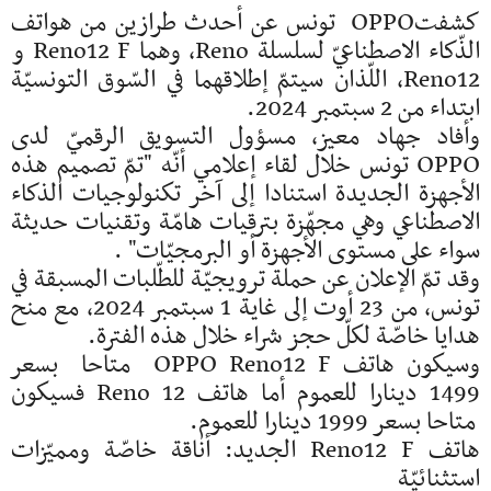
كشفتOPPO تونس عن أحدث طرازين من هواتف
الذّكاء الاصطناعيّ لسلسلة Reno، وهما Reno12 F و
Reno12، اللّذان سيتمّ إطلاقهما في السّوق التونسيّة
ابتداء من 2 سبتمبر 2024.
وأفاد جهاد معيز، مسؤول التسويق الرقميّ لدى
OPPO تونس خلال لقاء إعلامي أنّه "تمّ تصميم هذه
الأجهزة الجديدة استنادا إلى آخر تكنولوجيات الذكاء
الاصطناعي وهي مجهّزة بترقيات هامّة وتقنيات حديثة
سواء على مستوى الأجهزة أو البرمجيّات" .
وقد تمّ الإعلان عن حملة ترويجيّة للطّلبات المسبقة في
تونس، من 23 أوت إلى غاية 1 سبتمبر 2024، مع منح
هدايا خاصّة لكلّ حجز شراء خلال هذه الفترة.
وسيكون هاتف OPPO Reno12 F متاحا بسعر
1499 دينارا للعموم أما هاتف Reno 12 فسيكون
متاحا بسعر 1999 دينارا للعموم.
هاتف Reno12 F الجديد: أناقة خاصّة ومميّزات
استثنائيّة