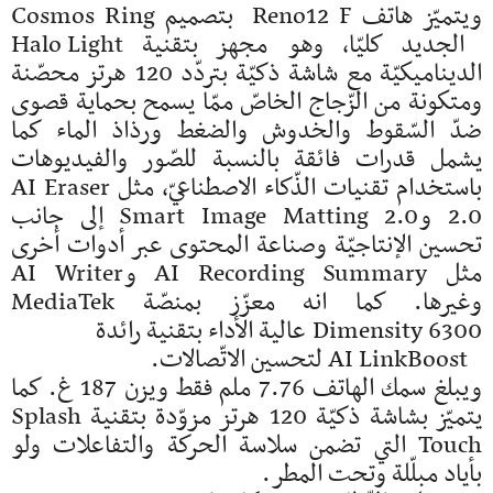
ويتميّز هاتف Reno12 F بتصميم Cosmos Ring
الجديد كليّا، وهو مجهز بتقنية Halo Light
الديناميكيّة مع شاشة ذكيّة بتردّد 120 هرتز محصّنة
ومتكونة من الزّجاج الخاصّ ممّا يسمح بحماية قصوى
ضدّ السّقوط والخدوش والضغط ورذاذ الماء كما
يشمل قدرات فائقة بالنسبة للصّور والفيديوهات
باستخدام تقنيات الذّكاء الاصطناعيّ، مثل AI Eraser
2.0 وSmart Image Matting 2.0 إلى جانب
تحسين الإنتاجيّة وصناعة المحتوى عبر أدوات أخرى
مثل AI Recording Summary وAI Writer
وغيرها. كما انه معزّز بمنصّة MediaTek
Dimensity 6300 عالية الأداء بتقنية رائدة
AI LinkBoost لتحسين الاتّصالات.
ويبلغ سمك الهاتف 7.76 ملم فقط ويزن 187 غ. كما
يتميّز بشاشة ذكيّة 120 هرتز مزوّدة بتقنية Splash
Touch التي تضمن سلاسة الحركة والتفاعلات ولو
بأياد مبلّلة وتحت المطر.