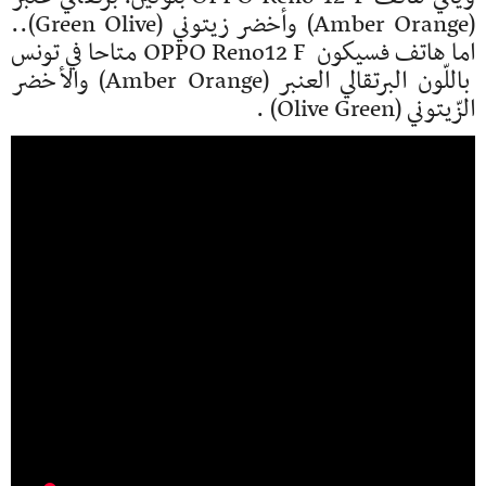
(Amber Orange) وأخضر زيتوني (Green Olive)..
اما هاتف فسيكون OPPO Reno12 F متاحا في تونس
باللّون البرتقالي العنبر (Amber Orange) والأخضر
الزّيتوني (Olive Green) .