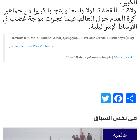
الكبير.
ولاقت اللقطة تداولا واسعا وإعجابا كبيرا من جماهير
كرة القدم حول العالم، فيما فجرت موجة غضب في
الأوساط الإسرائيلية.
Barcelona’lı futbolcu Lamine Yamal, şampiyonluk kutlamalarında Filistin bayrağı açtı.
pic.twitter.com/IYiwMiUw6m
May 11, 2026
— Güncel Haber (@Guncelhaber360)
Twitter
Facebook
Share
في نفس السياق
عالمية