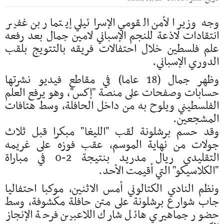
وجه وزير الأمن القومي الإسرائيلي إيتمار بن غفير
انتقادات لاذعة للنجم الإسباني لامين جمال بعد رفعه
علم فلسطين خلال احتفالات فريقه بالتتويج بلقب
الدوري الإسباني.
وظهر جمال (18 عاما) في مقاطع فيديو نشرتها
حسابات وصفحات على منصة "إكس"، وهو يرفع العلم
الفلسطيني ويلوح به من داخل الحافلة، وسط هتافات
المشجعين.
وقد حسم برشلونة لقب "الليغا" مبكرا قبل ثلاث
جولات من نهاية الموسم، عقب فوزه على غريمه
التقليدي ريال مدريد بنتيجة 2-0 في مباراة
"الكلاسيكو" التي أقيمت الأحد.
ونظم النادي الكتالوني أمس الاثنين، موكبا احتفاليا
جاب شوارع برشلونة على متن حافلة مكشوفة، وسط
حضور جماهيري هائل شارك اللاعبين فرحة الإنجاز