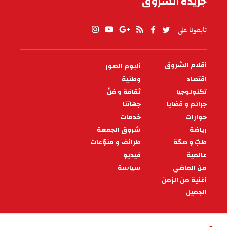
جريدة الشروق
تابعونا على
أقلام الشروق
ألبوم الصور
PIED
DE
اقتصاد
وطنية
PAGE
تكنولوجيا
ثقافة و فنّ
جرائم و قضايا
جهاتنا
حوارات
خدمات
رياضة
شروق الجمعة
طبّ و صحّة
طرائف و منوّعات
عالمية
فيديو
من الماضي
سياسة
أغنية من الزمن
الجميل