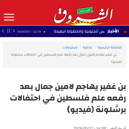
Aller
au
contenu
principal
MAIN
الأخبار
از تونس الجنوبية والخطوط البعيدة
كرة اليد: التر
14:29 - 2026/08/07
NAVIGATION
الصفحة الرئيسية
عالمية
فيديوهات
بن غفير يهاجم لامين جمال بعد رفعه علم فلسطين في احتفالات برشلونة
(فيديو)
بن غفير يهاجم لامين جمال بعد
رفعه علم فلسطين في احتفالات
برشلونة (فيديو)
تاريخ النشر : 14:08 - 2026/05/12