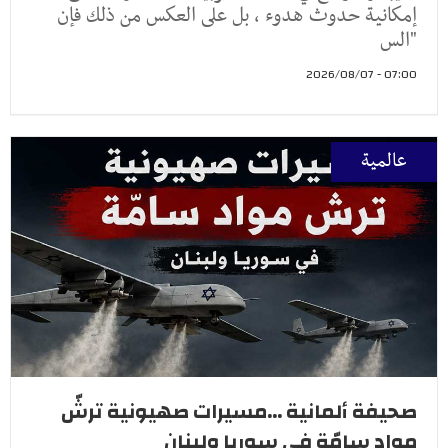
إمكانية حدوث هدوء ، بل على العكس من ذلك فإن
"الس
07:00 - 2026/08/07
عالمية
صحيفة ألمانية ...مسيرات صهيونية ترشّ
مواد سامّة في سوريا ولبنان