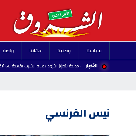
سياسة
وطنية
جهاتنا
رياضة
الأخبار
: تدشين بئر عميقة جديدة لتعزيز التزود بمياه الشرب لفائدة 60 ألف مواطن
نيس الفرنسي