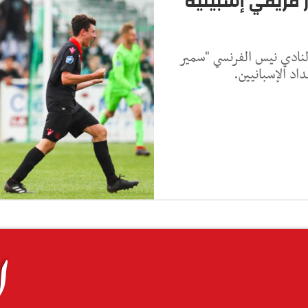
ر فريقي إشبيلية
نادي نيس الفرنسي "سمير
اد الإسبانيين.