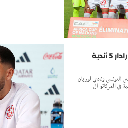
إنتقالات: "منتصر الطالبي" على رادار 5 أندية
 التونسي ونادي لوريان