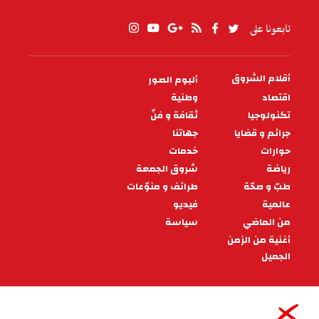
تابعونا على
أقلام الشروق
ألبوم الصور
PIED
DE
اقتصاد
وطنية
PAGE
تكنولوجيا
ثقافة و فنّ
جرائم و قضايا
جهاتنا
حوارات
خدمات
رياضة
شروق الجمعة
طبّ و صحّة
طرائف و منوّعات
عالمية
فيديو
من الماضي
سياسة
أغنية من الزمن
الجميل