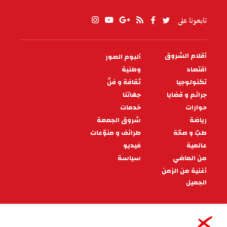
تابعونا على
أقلام الشروق
ألبوم الصور
PIED
DE
اقتصاد
وطنية
PAGE
تكنولوجيا
ثقافة و فنّ
جرائم و قضايا
جهاتنا
حوارات
خدمات
رياضة
شروق الجمعة
طبّ و صحّة
طرائف و منوّعات
عالمية
فيديو
من الماضي
سياسة
أغنية من الزمن
الجميل