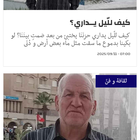
كيف للّيل يــداري؟
كيف للّيل يداري حزنَنَا يختبئ من بعد صَمتٍ بينَنَا؟ لو
بكينا بدموع ما سقت مثل ماء بعض أرض و دُنَى
07:00 - 2025/09/11
ثقافة و فنّ