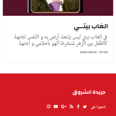
الغاب بيتــي
في الغاب بيتي ليس يَبْتعدُ أرضى به و النّفس تجْتهدُ
كالطّفل بين الزّهر مُنشرحًا ألهو بأحلامي و أجْتهدُ
07:00 - 2025/06/12
جريدة الشروق
تابعونا على