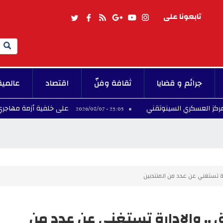
تابعونا على
Search
جرائم و قضايا
ثقافة وفنّ
اقتصاد
عالمية
كري السينوتقني
على خلفية أزمة مهاجري سبتة.. إسبان
23:05 - 2026/08/07
ارة تستغني عن عدد من المنتدبين
ق .. والإدارة تستغني عن عدد من