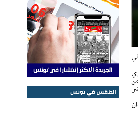
في
ري
ر 31 سنة قادما من
ما من مضر
الطقس في تونس
الطقس في تونس
دان