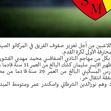
للاعبين من أجل تعزيز صفوف الفريق في المركاتو الصي
حترفة الأولى لكرة القدم.
ي بكل من مهاجم النادي الصفاقسي محمد مهدي القشو
بعقد مدته موسم واحد على سبيل الاعارة، والظهير الايسر سليمان كشك البالغ من العم
نادي الخمس الليبي و المدافع المحوري فارس المسكيني البالغ من العمر 29 سنة قاد
قة انتقال حر.
تغناء عن 3 منتدبين جدد وهم نورالدين الشرطاني واسكندر عمر ومتوسط المي