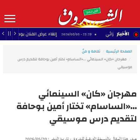
Aller
au
contenu
principal
MAIN
الأخبار
لح الجزائي
إلغاء عرض الفنان بودشار ضمن مهرجان
23:29 - 2026/08/05
NAVIGATION
الصفحة الرئيسية
ثقافة و فنّ
مهرجان «كان» السينمائي ...«الساسام» تختار أمين بوحافة لتقديم درس
موسيقي
مهرجان «كان» السينمائي
...«الساسام» تختار أمين بوحافة
لتقديم درس موسيقي
صدر هذا المقال بالنسخة الورقية للشروق - تاريخ النشر : 2026/05/20