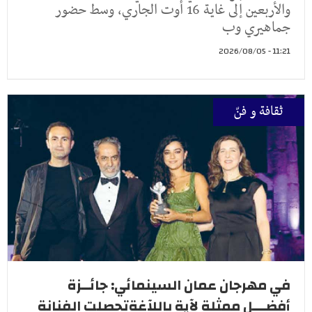
والأربعين إلى غاية 16 أوت الجاري، وسط حضور
جماهيري وب
11:21 - 2026/08/05
ثقافة و فنّ
في مهرجان عمان السينمائي: جائــزة
أفضـــل ممثلة لآية باللآغةتحصلت الفنانة