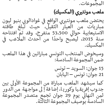
المجموعات.
ملعب مونتيري (المكسيك)
يحتضن ملعب مونتيري الواقع في غوادالوبي بنيو ليون
مباريات من العيار الثقيل، حيث تبلغ طاقته
الاستيعابية حوالي 53,500 متفرج، وقد تم افتتاحه
سنة 2015، ليصبح واحدًا من أحدث الملاعب في
المكسيك.
وسيخوض المنتخب التونسي مباراتين في هذا الملعب
ضمن المجموعة السادسة:
15 جوان: السويد – تونس
21 جوان: تونس – اليابان
كما سيشهد الملعب مباراة من المجموعة الأولى بين
جنوب إفريقيا وكوريا، إضافة إلى مواجهة من الدور
ثمن النهائي يوم 29 جوان تجمع متصدر المجموعة
السادسة بوصيف المجموعة الثالثة.