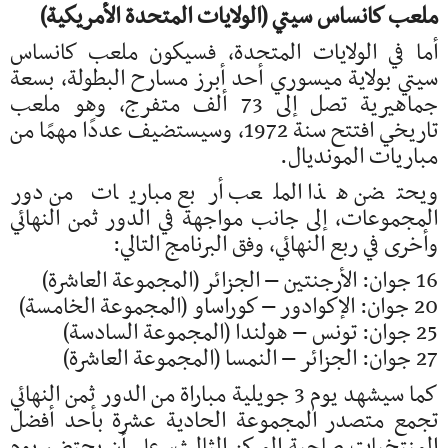
ملعب كانساس سيتي (الولايات المتحدة الأمريكية)
أما في الولايات المتحدة، فسيكون ملعب كانساس
سيتي بولاية ميسوري أحد أبرز مسارح البطولة، بسعة
جماهيرية تصل إلى 73 ألف متفرج، وهو ملعب
تاريخي افتتح سنة 1972، وسيستضيف عددًا مهمًا من
مباريات المونديال.
ويحتضن هذا الملعب أربع مباريات من دور
المجموعات، إلى جانب مواجهة في الدور ثمن النهائي
وأخرى في ربع النهائي، وفق البرنامج التالي:
16 جوان: الأرجنتين – الجزائر (المجموعة العاشرة)
20 جوان: الإكوادور – كوراساو (المجموعة الخامسة)
25 جوان: تونس – هولندا (المجموعة السادسة)
27 جوان: الجزائر – النمسا (المجموعة العاشرة)
كما سيشهد يوم 3 جويلية مباراة من الدور ثمن النهائي
تجمع متصدر المجموعة الحادية عشرة بأحد أفضل
المنتخبات صاحبة المركز الثالث، على أن يحتضن يوم