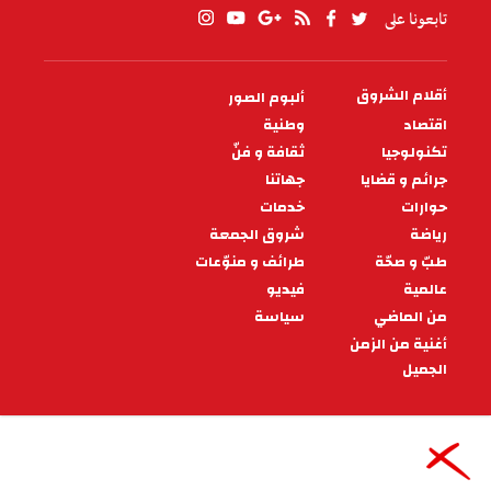
تابعونا على
أقلام الشروق
ألبوم الصور
PIED
DE
اقتصاد
وطنية
PAGE
تكنولوجيا
ثقافة و فنّ
جرائم و قضايا
جهاتنا
حوارات
خدمات
رياضة
شروق الجمعة
طبّ و صحّة
طرائف و منوّعات
عالمية
فيديو
من الماضي
سياسة
أغنية من الزمن
الجميل