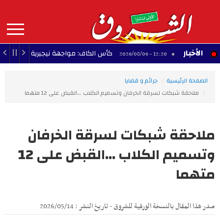
Aller
au
contenu
principal
MAIN
الأخبار
لي
كأس الكاف: مواجهة نيجيرية في طريق النادي
12:20 - 2026/08/06
NAVIGATION
الصفحة الرئيسية
جرائم و قضايا
ملاحقة شبكات لسرقة الخرفان وتسميم الكلاب ...القبض على 12 متهما
ملاحقة شبكات لسرقة الخرفان
وتسميم الكلاب ...القبض على 12
متهما
صدر هذا المقال بالنسخة الورقية للشروق - تاريخ النشر : 2026/05/14