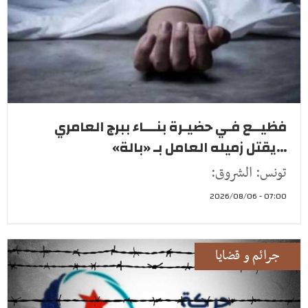
فظيــع فـي حضيـرة بنـــاء ببرج العامري
...يقتل زميله العامل بـ «بالة»
تونس: الشروق:
07:00 - 2026/08/06
جرائم و قضايا