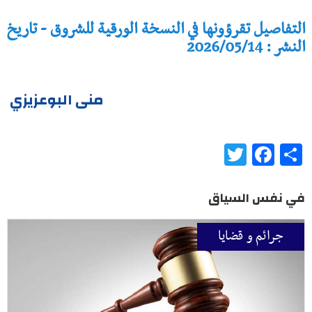
التفاصيل تقرؤونها في النسخة الورقية للشروق - تاريخ
النشر : 2026/05/14
منى البوعزيزي
Twitter
Facebook
Share
في نفس السياق
جرائم و قضايا