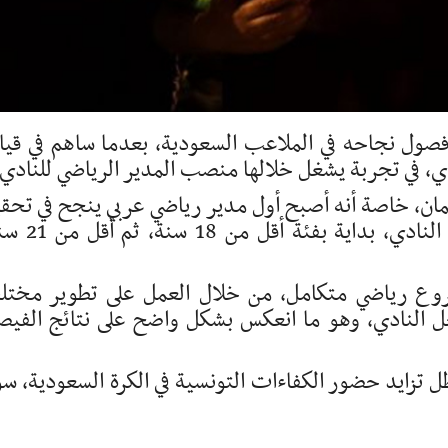
ول نجاحه في الملاعب السعودية، بعدما ساهم في قيا
، في تجربة يشغل خلالها منصب المدير الرياضي للنادي.
حمان، خاصة أنه أصبح أول مدير رياضي عربي ينجح في تحق
الصعود مع ثلاث فئات مختلفة داخل نفس النادي، بداي
روع رياضي متكامل، من خلال العمل على تطوير مخت
خل النادي، وهو ما انعكس بشكل واضح على نتائج الفيص
 تزايد حضور الكفاءات التونسية في الكرة السعودية، سو