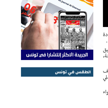
دة
يق
ة بفئة أقل من 18 سنة، ثم أقل من 21 سنة،
لف
الطقس في تونس
لي
الطقس في تونس
اء