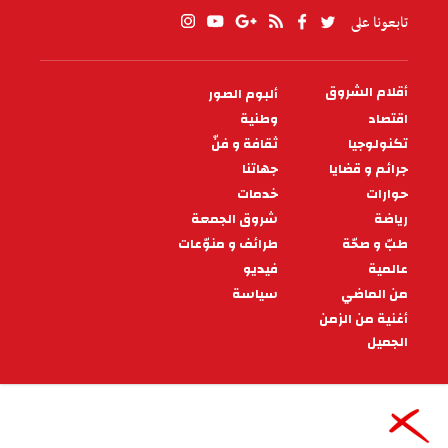
تابعونا على
أقلام الشروق
ألبوم الصور
PIED
DE
اقتصاد
وطنية
PAGE
تكنولوجيا
ثقافة و فنّ
جرائم و قضايا
جهاتنا
حوارات
خدمات
رياضة
شروق الجمعة
طبّ و صحّة
طرائف و منوّعات
عالمية
فيديو
من الماضي
سياسة
أغنية من الزمن
الجميل