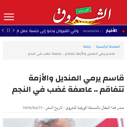
Aller
au
contenu
principal
MAIN
الأخبار
والي القيروان يدعو إلى جلسة عمل لإنقاذ الشبيبة
22:35 - 2026/08/08
NAVIGATION
الصفحة الرئيسية
رياضة
قاسم يرمي المنديل والأزمة تتفاقم .. عاصفة غضب في النجم
قاسم يرمي المنديل والأزمة
تتفاقم .. عاصفة غضب في النجم
صدر هذا المقال بالنسخة الورقية للشروق - تاريخ النشر : 2026/04/22