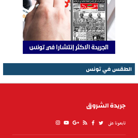
الطقس في تونس
الطقس في تونس
جريدة الشروق
تابعونا على