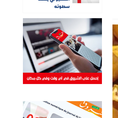
سطوته