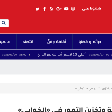
تابعونا على
Search
جرائم و قضايا
ثقافة وفنّ
اقتصاد
عالمية
أغلى 10 لاعبين أفارقة عبر التاريخ
فينيسيوس
23:07 - 2026/08/06
ة وتخزين التمور في «الخوابي»
ولة وتخزين التمور في «الخوابي»