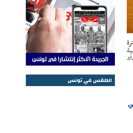
رة
ية
اد
الطقس في تونس
الطقس في تونس
ي