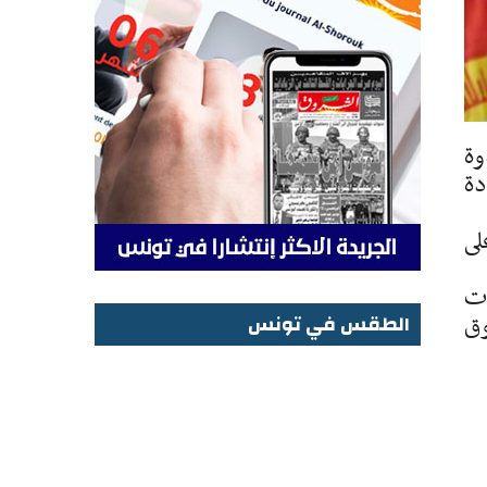
وة
دة
لى
ات
وق
الطقس في تونس
الطقس في تونس