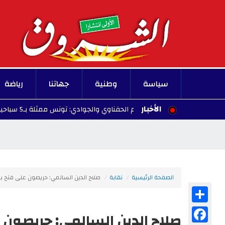
سياسة
وطنية
جهاتنا
رياضة
الأخبار
في مقدمتهم الحفناوي والجوادي: تونس ممثلة بـ5 سباحين في الألعاب المتوسطية تارنتو 2026
الصفحة الرئيسية
نقابة
صلاح الدين السالمي: حريصون على فتح با
Share
Facebook
صلاح الدين السالمي: حريصون 