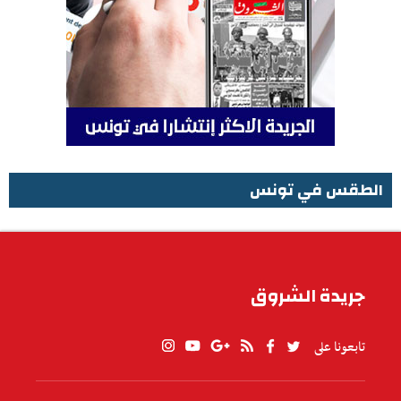
الطقس في تونس
الطقس في تونس
جريدة الشروق
تابعونا على