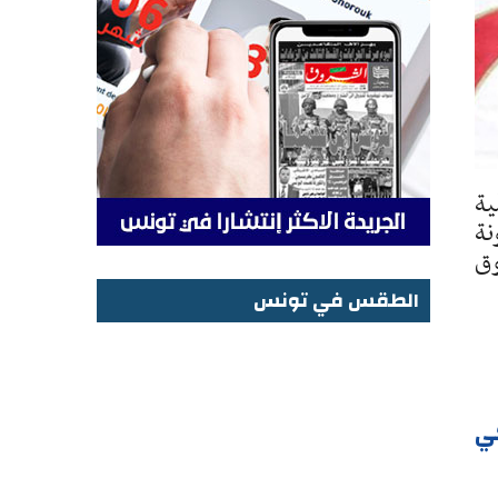
 غاية يوم الغد الجمعة 07 جويلية
نة
وق
الطقس في تونس
الطقس في تونس
كي