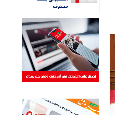
سطوته