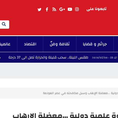
تابعونا على
Search
جرائم و قضايا
ثقافة وفنّ
اقتصاد
عالمية
طقس الليلة.. سحب قليلة والحرارة تصل الى 37 درجة
19:06 - 2026/08/06
دولية ...معضلة الإرهاب وسبل مكافحته في عصر العولمة
 علمية دولية ...معضلة الإرهاب