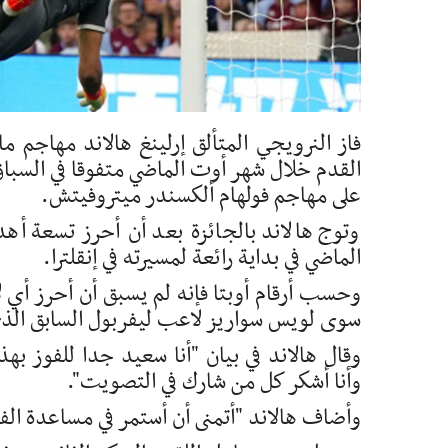
فاز النرويجي المتألق إرلينغ هالاند مهاجم م
القدم خلال شهر أوت الماضي متفوقا في السباق
على مهاجم فولهام ألكسندر ميتروفيتش.
وتوج هالاند بالجائزة بعد أن أحرز تسعة أه
الماضي في بداية رائعة لمسيرته في إنقلترا.
وحسب أرقام أوبتا فإنه لم يسبق أن أحرز أي ل
سوى لويس سواريز لاعب ليفربول السابق الذي هز الشباك 10 مرا
وقال هالاند في بيان "أنا سعيد جدا للفوز بهذه
وأنا أشكر كل من شارك في التصويت".
وأضاف هالاند "أتمنى أن أستمر في مساعدة الفري