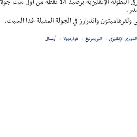
ويحتل سيتي حامل اللقب المركز الثاني بين فرق البطولة الإنقليزية برصيد 14 نقطة من أول 
صدر.
ولفرهامبتون واندرارز في الجولة المقبلة غدا السبت.
لدوري الإنقليزي
البريمرليغ
غوارديولا
أرسنال