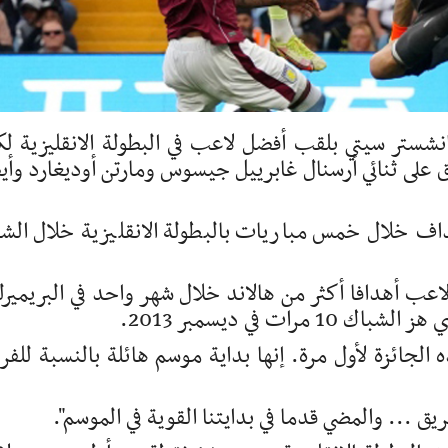
انشستر سيتي بلقب أفضل لاعب في البطولة الانقليزية لك
 على ثنائي أرسنال غابرييل جيسوس ومارتن أوديغارد وأي
داف خلال خمس مباريات بالبطولة الانقليزية خلال الش
اعب أهدافا أكثر من هالاند خلال شهر واحد في البريميرل
ت في ديسمبر 2013.
 الجائزة لأول مرة. إنها بداية موسم هائلة بالنسبة للفر
ق ... والمضي قدما في بدايتنا القوية في الموسم".