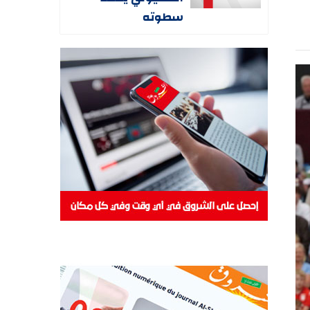
سطوته