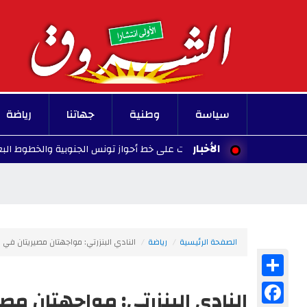
سياسة
وطنية
جهاتنا
رياضة
الأخبار
طل حركة القطارات على خط أحواز تونس الجنوبية والخطوط البعيدة
08/07
الصفحة الرئيسية
رياضة
النادي البنزرتي: مواجهتان مصيريتان في ا
Share
Facebook
النادي البنزرتي: مواجهتان مصي