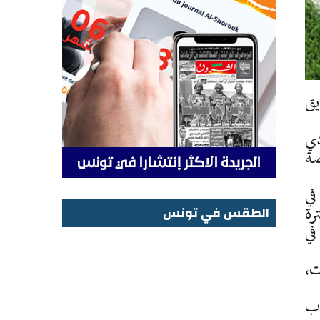
يق
دي
اصة
في
رة
الطقس في تونس
في
الطقس في تونس
ت،
اب