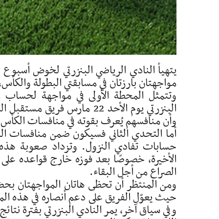
يتهيأ النادي الرياضي البنزرتي لخوض أسبوع ب
مواجهتان بارزتان في مسابقتي البطولة والكأس،
وتتمثل المحطة الأولى في مواجهة لحساب 
البنزرتي يوم الأحد 22 مارس فر
وأن منافسهم يُعرف بقوته في منافسات الكأس و
أما التحدي الثاني فسيكون ضمن منافسات البط
حسابات تفادي النزول. وتزداد صعوبة هذه الم
الأخيرة، خصوصًا بعد فوزه خارج قواعده على 
الصراع من أجل البقاء.
ومن المنتظر أن تحظى هاتان المواجهتان بحض
حيث يعوّل الفريق على دعم أنصاره في هذه ال
وفي سياق آخر، يمر النادي البنزرتي بفترة نت