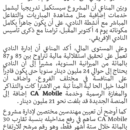
وبيّن المناعي أن المشروع سيستكمل تدريجياً ليشمل
خدمات إضافية مثل مشاهدة المباريات والتفاعل
المباشر مع أنشطة النادي، على أن يكون جاهزاً بكامل
مكوناته يوم 4 أكتوبر المقبل، تزامناً مع ذكرى تأسيس
النادي الإفريقي.
وعلى المستوى المالي، أكد المناعي أن إدارة النادي
تعمل على تحقيق استقلالية مالية تتراوح بين 85 و87
بالمائة من الميزانية السنوية، مشيراً إلى أن النادي
يحتاج إلى حوالي 24 مليون دينار سنوياً حتى يكون قادراً
على المنافسة في مختلف الفروع. وأضاف أن
المداخيل الحالية المتأتية من الاشتراكات والتذاكر
والمغازة الرسمية وخدمة
CA Mobile
إضافة إلى
المنصة الجديدة قد بلغت نحو 21 مليون دينار.
كما أوضح أن تعيين مهندسين مختصين لإدارة مشروع
CA Mobile ساهم في رفع مداخيله بنسبة تقارب 30
بالمائة خلال ستة أشهر فقط، وهو رقم مرشح للارتفاع