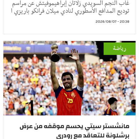
غاب النجم السويدي زلاتان إبراهيموفيتش عن مراسم
توديع المدافع الأسطوري لنادي ميلان فرانكو باريزي ا
20:38 - 2026/08/07
رياضة
مانشستر سيتي يحسم موقفه من عرض
برشلونة للتعاقد مع رودري