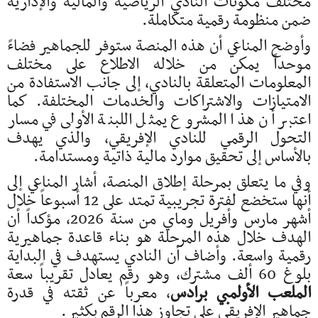
مختلف مكونات النادي الرياضية والمالية والإدارية
ضمن منظومة رقمية متكاملة.
وأوضح المناعي أن هذه المنصة ستوفر للجماهير فضاءً
موحداً يمكن من خلاله الاطلاع على مختلف
المعلومات المتعلقة بالنادي، إلى جانب الاستفادة من
الامتيازات والاشتراكات والخدمات المختلفة. كما
اعتبر أن هذا المشروع يمثل اللبنة الأولى في مسار
التحول الرقمي للنادي الإفريقي، والذي يهدف
بالأساس إلى تحقيق موارد مالية ذاتية ومستدامة.
وفي ما يتعلق بمرحلة إطلاق المنصة، أشار المناعي إلى
أنها ستخضع لفترة تجريبية تمتد على 12 أسبوعاً خلال
أشهر مارس وأفريل وماي من سنة 2026، مؤكداً أن
الهدف خلال هذه المرحلة هو بناء قاعدة جماهيرية
رقمية واسعة. وأضاف أن النادي يستهدف في البداية
بلوغ 60 ألف مشترك، وهو رقم يعادل تقريباً سعة
الملعب الأولمبي برادس
، معرباً عن ثقته في قدرة
جماهير الإفريقي على تجاوز هذا الرقم بكثير.