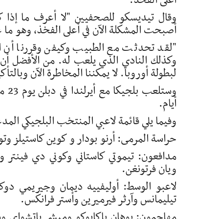
أعلى الفخذ.
وقال تيديسكو للصحفيين "لا أعرف ما إذا ك
أصبحت المشكلة الآن في أعلى الفخذ، وهو ما عا
"لقد تحدثت مع الطبيب وكيفن وقررنا أن الأ
وكذلك النادي الذي يلعب له. من الأفضل أن 
لبطولة أوروبا. لا يمكننا المخاطرة الآن وبالتأ
وستل
أيام.
وفيما يلي قائمة لاعبي المنتخب البلجيكي المد
حراسة المرمى: أرنو بودار و كوين كاستيلز و
مدافعون: تيموتي كاستاني وكوني دي فينتر 
ويان فرتونغن.
لاعبو الوسط: أوليفييه ديمان وجيريمي دوكو
تيليمانس وآرثر فيرميرين وأستر فرانكس.
مهاجمون: يوهان باكايوكو وميشي باتشواي وشا