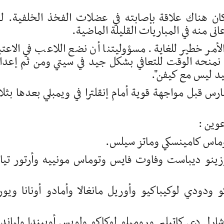
ان هناك علاقة بإصابته في عضلات الفخذ الخلفية. ل
نى منه في المباريات القليلة الماضية.
مر خطير للغاية. مسؤوليتنا أن نضع اللاعب في الاعتب
نمنحه الوقت للتعافي بشكل جيد في سيتي ومن ثم إعدا
كيد ليس مع كيفن".
عب بلجيكا مع أيرلندا في دبلن يوم 23 مارس قبل مواجهة قوية أمام إنقلترا في ويمبلي بعدها بث
عوين :
توماس كامينسكي وماتز سيلس.
وزينو ديباست وفاوت فايس وتوماس مونييه وأرتور تي
 ودودي لوكيباكيو وأوريل مانغالا وأمادو أونانا ويو
رل دي كاتيلير وروميلو لوكاكو ولويس أوبيندا ولياند