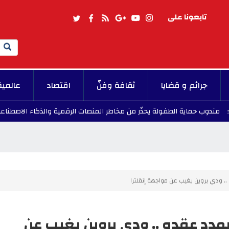
تابعونا على
Search
جرائم و قضايا
ثقافة وفنّ
اقتصاد
عالمية
اية الطفولة يحذّر من مخاطر المنصات الرقمية والذكاء الاصطناعي على الأط
.. ودي بروين يغيب عن مواجهة إنقلترا
مدد عقده .. ودي بروين يغيب عن