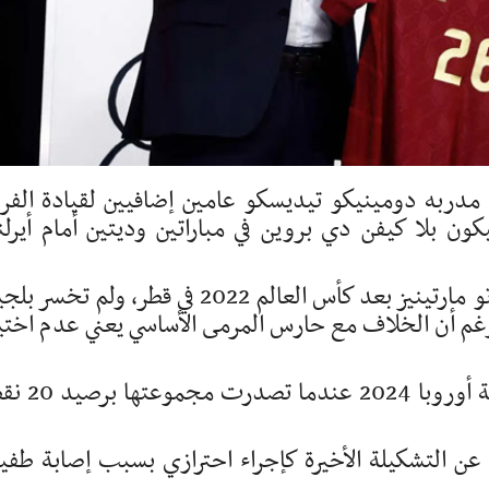
د مدربه دومينيكو تيديسكو عامين إضافيين لقيادة الفر
م لكرة القدم 2026، لكنه سيكون بلا كيفن دي بروين في مباراتين وديتين أمام أيرل
وتولى تيديسكو المسؤولية خلفا للإسباني روبرتو مارتينيز بعد كأس العالم 2022 في قطر، ولم تخ
غم أن الخلاف مع حارس المرمى الأساسي يعني عدم اختي
وقاد تيديسكو بلجيكا للتأهل بسهولة إلى بطولة أوروب
 التشكيلة الأخيرة كإجراء احترازي بسبب إصابة طفي