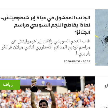
الجانب المجهول في حياة إبراهيموفيتش..
لماذا يقاطع النجم السويدي مراسم
الجنائز؟
غاب النجم السويدي زلاتان إبراهيموفيتش عن
مراسم توديع المدافع الأسطوري لنادي ميلان فرانكو
باريزي ا
20:38 - 2026/08/07
ض
رياضة
3 مليون جنيه إسترليني (52 مليون