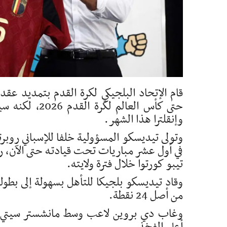
قام الإتحاد البلجيكي لكرة القدم بتمديد عق
حتى كأس العال
وإنقلترا هذا الشهر.
في أول عشر مباريات تحت قيادته حتى الآن، ر
تيبو كورتوا خلال فترة ولايته.
من أصل 24 نقطة.
وغاب دي بروين لاعب وسط مانشستر سيتي عن