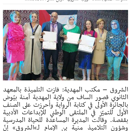
الشروق – مكتب المهدية: فازت التلميذة بالمعهد
الثانوي قصور الساف من ولاية المهدية آمنة بيّوض
بالجائزة الأولى في كتابة الرواية وأحرزت على الصنف
الأول للتميّز في الملتقى الوطني للإبداعات الأدبية
بقفصة. وقالت المديرة المساعدة للحياة المدرسية
وشؤون التلاميذ منية بن الإمام لـ»الشروق» إنّ