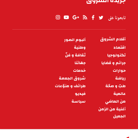
جريدة الشروق
تابعونا على
أقلام الشروق
ألبوم الصور
PIED
DE
اقتصاد
وطنية
PAGE
تكنولوجيا
ثقافة و فنّ
جرائم و قضايا
جهاتنا
حوارات
خدمات
رياضة
شروق الجمعة
طبّ و صحّة
طرائف و منوّعات
عالمية
فيديو
من الماضي
سياسة
أغنية من الزمن
الجميل