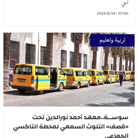
أحي
07:00 - 2023/11/14
تربية وتعليم
سوســة..معهد أحمد نورالدين تحت
«قصف» التلوث السمعي لمحطة التاكسي
الجماعي