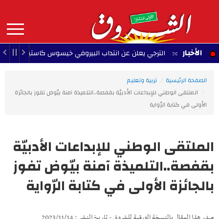
Aller
au
contenu
principal
MAIN
الأخبار
الترجي يعلن عن انتداب البيروفي خيسوس كاستيو
18:24 - 2026/08/08
NAVIGATION
الصفحة الرئيسية
تربية وتعليم
الملتقى الوطني للإبداعات الأدبيّة بقفصة..التلميذة آمنة بيّوض تفوز بالجائزة
الأولى في كتابة الرّواية
الملتقى الوطني للإبداعات الأدبيّة
بقفصة..التلميذة آمنة بيّوض تفوز
بالجائزة الأولى في كتابة الرّواية
صدر هذا المقال بالنسخة الورقية للشروق - تاريخ النشر : 2023/11/14