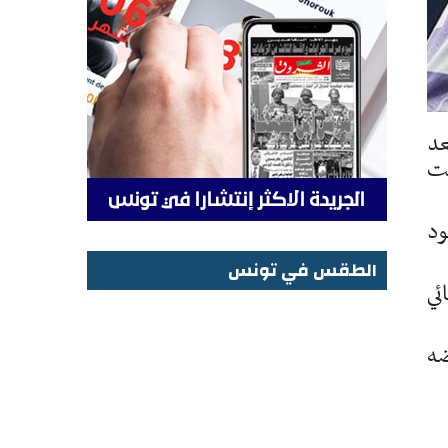
عد
لسبت
ود
الطقس في تونس
ئي
الطقس في تونس
، بعد تعرضه