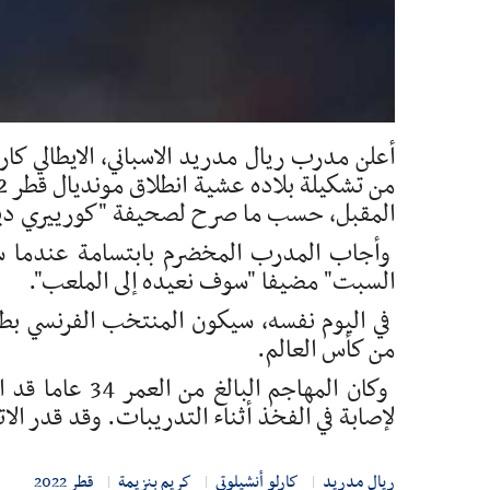
أعلن مدرب ريال مدريد الاسباني, الايطالي كار
المقبل، حسب ما صرح لصحيفة "كورييري دي
وأجاب المدرب المخضرم بابتسامة عندما س
السبت" مضيفا "سوف نعيده إلى الملعب".
في اليوم نفسه، سيكون المنتخب الفرنسي بطل ا
من كأس العالم.
لإصابة في الفخذ أثناء التدريبات. وقد قدر الا
ريال مدريد
كارلو أنشيلوتي
كريم بنزيمة
قطر 2022