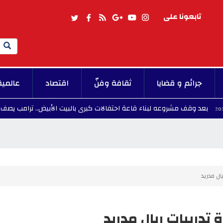
تابعونا على
Search
جرائم و قضايا
ثقافة وفنّ
اقتصاد
عالمية
ف مشروعه لبناء قاعة احتفالات كبرى بالبيت الأبيض.. ترامب يصف القرار "بالع
ال مدريد
 تدريبات ريال مدريد