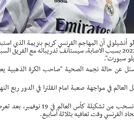
لو أنشيلوتي أن المهاجم الفرنسي كريم بنزيمة الذي استب
من تشكيلة بلاده عشية انطلاق مونديال قطر 2022 بسبب الاصابة، سيستأنف تدريباته مع الفريق ا
لو سبورت".
ئل عن حالة نجمه الصحية "صاحب الكرة الذهبية يع
لعالم في مواجهة صعبة امام انقلترا في الدور ربع النها
وكان المهاجم البالغ من العمر 34 عاما قد انسحب من تشكيلة كأس العالم في 19 نوفمبر
تحاد الفرنسي وقت تعافيه بثلاثة أسابيع.