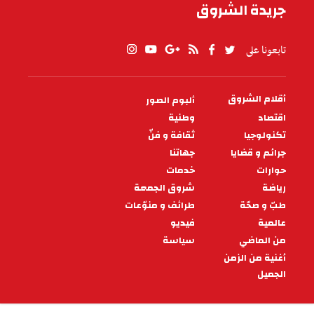
جريدة الشروق
تابعونا على
أقلام الشروق
ألبوم الصور
PIED
DE
اقتصاد
وطنية
PAGE
تكنولوجيا
ثقافة و فنّ
جرائم و قضايا
جهاتنا
حوارات
خدمات
رياضة
شروق الجمعة
طبّ و صحّة
طرائف و منوّعات
عالمية
فيديو
من الماضي
سياسة
أغنية من الزمن
الجميل