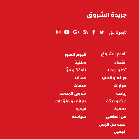
جريدة الشروق
تابعونا على
أقلام الشروق
ألبوم الصور
PIED
DE
اقتصاد
وطنية
PAGE
تكنولوجيا
ثقافة و فنّ
جرائم و قضايا
جهاتنا
حوارات
خدمات
رياضة
شروق الجمعة
طبّ و صحّة
طرائف و منوّعات
عالمية
فيديو
من الماضي
سياسة
أغنية من الزمن
الجميل