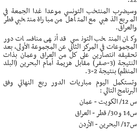
22.
وسيضرب المنتخب التونسي موعدا غدا الجمعة في
المربع الذهبي مع المتأهل من مباراة منتخبي قطر
والعراق.
وكان المنتخب التونسي قد أنهى منافسات دور
المجموعات في المركز الثاني عن المجموعة الأولى، بعد
تحقيقه انتصارين على كل من العراق وعمان بذات
النتيجة (3-صفر) مقابل هزيمة أمام البحرين (البلد
المنظم) بنتيجة 2-3.
وتستكمل اليوم مباريات الدور ربع النهائي وفق
البرنامج التالي :
س 12/ الكويت - عمان
س14 و30/ قطر - العراق
س17/ البحرين - الأردن