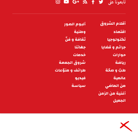
تابعونا على
أقلام الشروق
ألبوم الصور
PIED
DE
اقتصاد
وطنية
PAGE
تكنولوجيا
ثقافة و فنّ
جرائم و قضايا
جهاتنا
حوارات
خدمات
رياضة
شروق الجمعة
طبّ و صحّة
طرائف و منوّعات
عالمية
فيديو
من الماضي
سياسة
أغنية من الزمن
الجميل