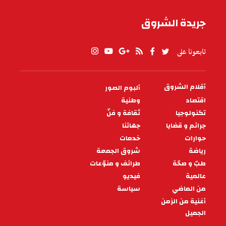
جريدة الشروق
تابعونا على
أقلام الشروق
ألبوم الصور
PIED
DE
اقتصاد
وطنية
PAGE
تكنولوجيا
ثقافة و فنّ
جرائم و قضايا
جهاتنا
حوارات
خدمات
رياضة
شروق الجمعة
طبّ و صحّة
طرائف و منوّعات
عالمية
فيديو
من الماضي
سياسة
أغنية من الزمن
الجميل