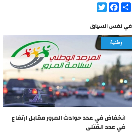
Twitter
Facebook
Share
في نفس السياق
وطنية
انخفاض في عدد حوادث المرور مقابل ارتفاع
في عدد القتلى