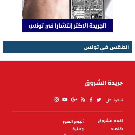
الطقس في تونس
الطقس في تونس
جريدة الشروق
تابعونا على
أقلام الشروق
ألبوم الصور
PIED
DE
اقتصاد
وطنية