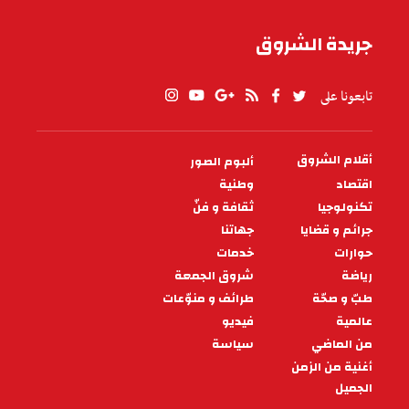
جريدة الشروق
تابعونا على
أقلام الشروق
ألبوم الصور
PIED
DE
اقتصاد
وطنية
PAGE
تكنولوجيا
ثقافة و فنّ
جرائم و قضايا
جهاتنا
حوارات
خدمات
رياضة
شروق الجمعة
طبّ و صحّة
طرائف و منوّعات
عالمية
فيديو
من الماضي
سياسة
أغنية من الزمن
الجميل