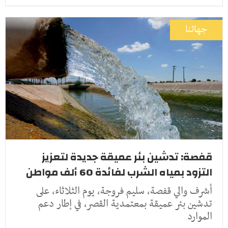
جهاتنا
قفصة: تدشين بئر عميقة جديدة لتعزيز
التزود بمياه الشرب لفائدة 60 ألف مواطن
أشرف والي قفصة، سليم فروجة، يوم الثلاثاء، على
تدشين بئر عميقة بمعتمدية القصر، في إطار دعم
الموارد