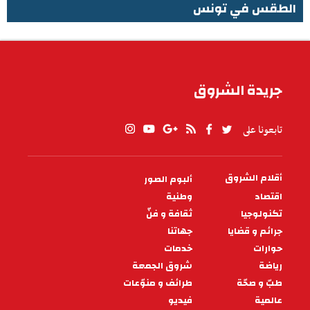
الطقس في تونس
الطقس في تونس
جريدة الشروق
تابعونا على
أقلام الشروق
ألبوم الصور
PIED
DE
اقتصاد
وطنية
PAGE
تكنولوجيا
ثقافة و فنّ
جرائم و قضايا
جهاتنا
حوارات
خدمات
رياضة
شروق الجمعة
طبّ و صحّة
طرائف و منوّعات
عالمية
فيديو