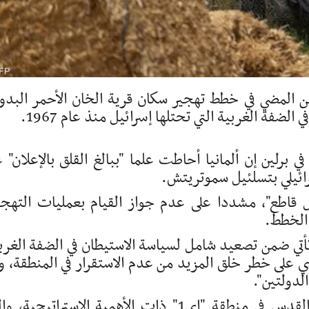
 من المضي في خطط تهجير سكان قرية الخان الأحمر البدو
ضفة الغربية التي تحتلها إسرائيل منذ عام 1967.
 برلين إن ألمانيا أحاطت علما "ببالغ القلق بالإعلان" 
رائيلي بتسلئيل سموتريتش.
اطع"، مشددا على عدم جواز القيام بعمليات التهجي
 الخطط.
تأتي ضمن تصعيد شامل لسياسة الاستيطان في الضفة الغرب
طوي على خطر خلق المزيد من عدم الاستقرار في المنطقة، و
لدولتين".
وتقع مستوطنة الخان الأحمر البدوية شرق القدس في منطقة "إي1" ذات الأهمية الاستراتيجية،