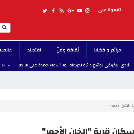
تابعونا على
Search
جرائم و قضايا
ثقافة وفنّ
اقتصاد
عالمية
سّع دائرة تحركاته.. و3 أسماء جديدة على الرادار
10:16 - 2026/08/08
 "الخان الأحمر"
سكان قرية "الخان الأحمر"