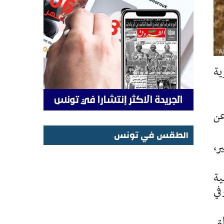
ية
عن
الطقس في تونس
ر،
الطقس في تونس
ية
في
 والتي