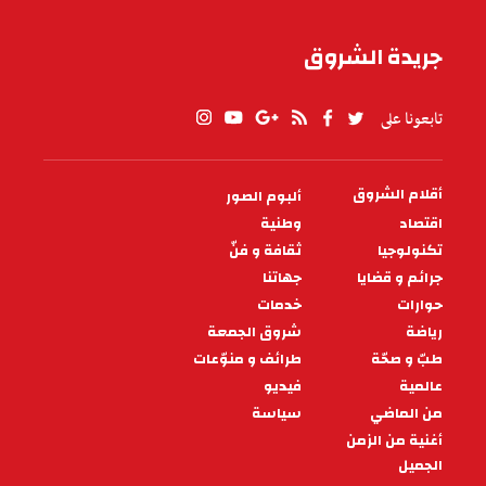
جريدة الشروق
تابعونا على
أقلام الشروق
ألبوم الصور
PIED
DE
اقتصاد
وطنية
PAGE
تكنولوجيا
ثقافة و فنّ
جرائم و قضايا
جهاتنا
حوارات
خدمات
رياضة
شروق الجمعة
طبّ و صحّة
طرائف و منوّعات
عالمية
فيديو
من الماضي
سياسة
أغنية من الزمن
الجميل