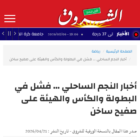
Aller
au
contenu
principal
MAIN
الأخبار
الى 37 درجة
جامعة كرة القدم: ناجي الجوين
19:06 - 2026/08/06
NAVIGATION
الصفحة الرئيسية
رياضة
أخبار النجم الساحلي ... فشل في البطولة والكأس والهيئة على صفيح ساخن
أخبار النجم الساحلي ... فشل في
البطولة والكأس والهيئة على
صفيح ساخن
صدر هذا المقال بالنسخة الورقية للشروق - تاريخ النشر : 2026/04/21