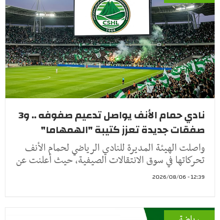
نادي حمام الأنف يواصل تدعيم صفوفه .. و3
صفقات جديدة تعزز كتيبة "الهمهاما"
واصلت الهيئة المديرة للنادي الرياضي لحمام الأنف
تحركاتها في سوق الانتقالات الصيفية، حيث أعلنت عن
12:39 - 2026/08/06
رياضة