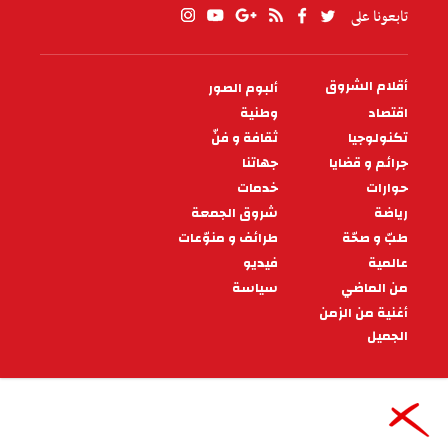
تابعونا على
أقلام الشروق
ألبوم الصور
PIED
DE
اقتصاد
وطنية
PAGE
تكنولوجيا
ثقافة و فنّ
جرائم و قضايا
جهاتنا
حوارات
خدمات
رياضة
شروق الجمعة
طبّ و صحّة
طرائف و منوّعات
عالمية
فيديو
من الماضي
سياسة
أغنية من الزمن
الجميل