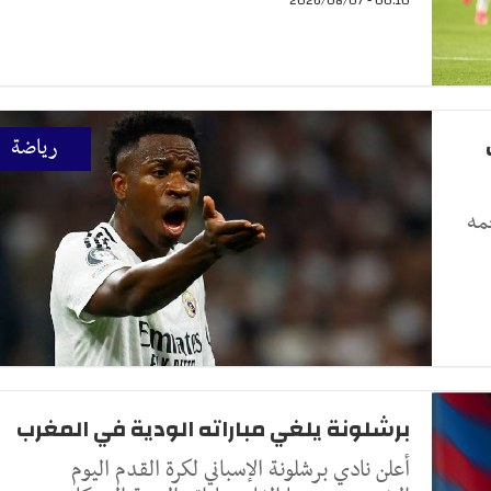
رياضة
مه
برشلونة يلغي مباراته الودية في المغرب
أعلن نادي برشلونة الإسباني لكرة القدم اليوم