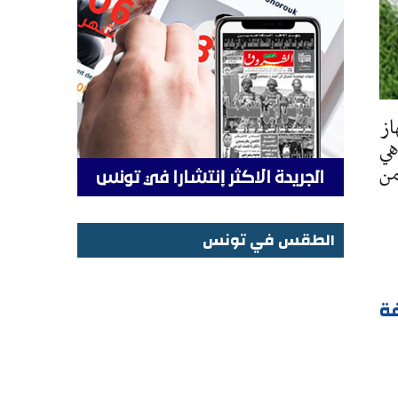
از
هي
من
الطقس في تونس
الطقس في تونس
فة