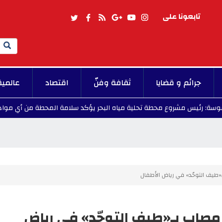
تابعونا على
Search
جرائم و قضايا
ثقافة وفنّ
اقتصاد
عالمية
مشروع محطة تحلية مياه البحر يؤكد سلامة المحطة من أي مواد خطرة
ى..إدماج 600 طفل مصاب بـ«طيف التوحّد» في رياض