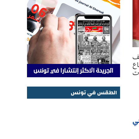
يف
اع
دت
الطقس في تونس
الطقس في تونس
كي