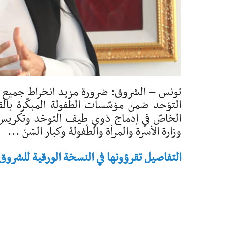
تونس – الشروق: ضرورة مزيد انخراط جميع ر
التوّحد ضمن مؤسّسات الطّفولة المبكّرة بالق
الخاصّ في إدماج ذوي طيف التوحّد وتكريس حق
وزارة الأسرة والمرأة والطّفولة وكبار السّنّ ...
التفاصيل تقرؤونها في النسخة الورقية للشروق - تاريخ 