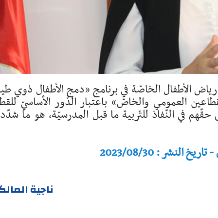
ياض الأطفال الخاصّة في برنامج «دمج الأطفال ذوي ط
طاعين العمومي والخاصّ» باعتبار الدّور الأساسيّ للقط
ّهم في النّفاذ للتّربية ما قبل المدرسيّة، هو ما شدّ
النشر : 2023/08/30
ناجية المال