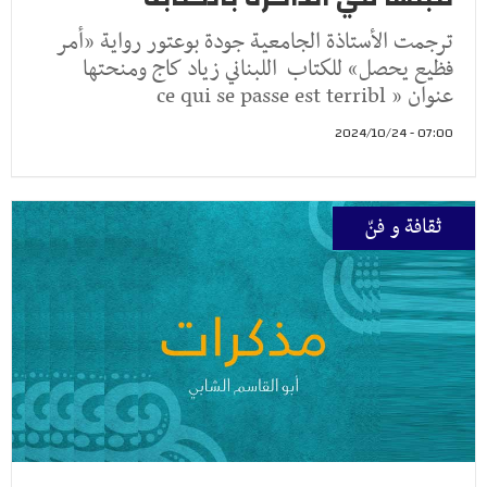
ترجمت الأستاذة الجامعية جودة بوعتور رواية «أمر
فظيع يحصل» للكتاب اللبناني زياد كاج ومنحتها
عنوان « ce qui se passe est terribl
07:00 - 2024/10/24
ثقافة و فنّ