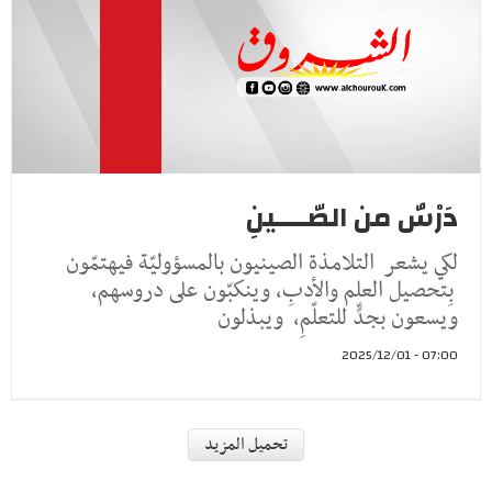
دَرْسٌ من الصّــــينِ
لكي يشعر التلامذة الصينيون بالمسؤوليّة فيهتمّون
بِتحصيل العلم والأدبِ، وينكبّون على دروسهم،
ويسعون بجدٍّ للتعلّمِ، ويبذلون
07:00 - 2025/12/01
أقلام الشروق