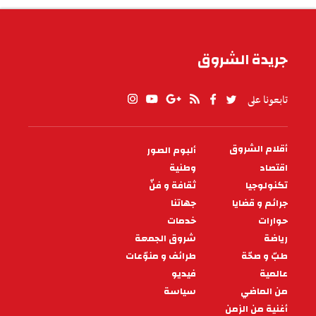
نفاد صبـرِ سائق الرئيس المُديرِ
العام
لأوّل مرّة يعترضني دون بدلته الرسميّة كسائق لأحدِ
الرؤساء المديرين العامّين لِمؤسّسة عموميّة كبيرة، ولو
كان اليومُ عُطلة لما أ
07:00 - 2025/11/02