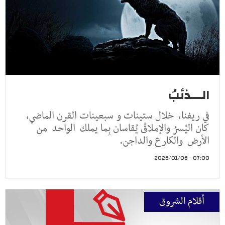
الـــذئبُ
في ريفنا، خلال ستينات و سبعينات القرن الماضي،
كان اليُسرُ والإملاقُ يُقاسان بِما يملك الواحد من
الأرض والكارع والداجن.
07:00 - 2026/01/06
أقلام الشروق