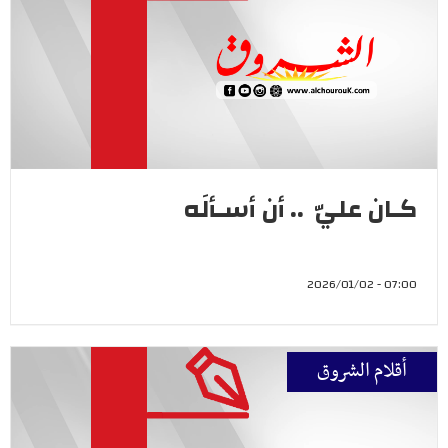
كـان عليّ .. أن أسـألَه
07:00 - 2026/01/02
أقلام الشروق