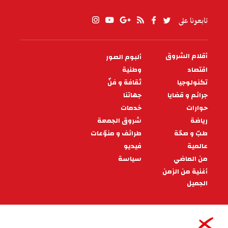
تابعونا على
أقلام الشروق
ألبوم الصور
PIED
DE
اقتصاد
وطنية
PAGE
تكنولوجيا
ثقافة و فنّ
جرائم و قضايا
جهاتنا
حوارات
خدمات
رياضة
شروق الجمعة
طبّ و صحّة
طرائف و منوّعات
عالمية
فيديو
من الماضي
سياسة
أغنية من الزمن
الجميل