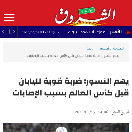
Aller
au
contenu
principal
MAIN
الأخبار
شم موزعا آليا لاحد البنوك
30 عارضًا يشاركون في معرض الصناعات التقليدية بالمحرس
21:25 - 2026/08/07
NAVIGATION
الصفحة الرئيسية
رياضة
يهم النسور: ضربة قوية لليابان قبل كأس العالم بسبب الإصابات
يهم النسور: ضربة قوية لليابان
قبل كأس العالم بسبب الإصابات
تاريخ النشر : 14:06 - 2026/05/15