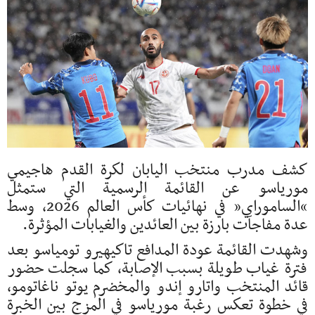
كشف مدرب
منتخب اليابان لكرة القدم
هاجيمي
مورياسو
عن القائمة الرسمية التي ستمثل
“الساموراي” في نهائيات كأس العالم 2026، وسط
عدة مفاجآت بارزة بين العائدين والغيابات المؤثرة.
وشهدت القائمة عودة المدافع
تاكيهيرو تومياسو
بعد
فترة غياب طويلة بسبب الإصابة، كما سجلت حضور
قائد المنتخب
واتارو إندو
والمخضرم
يوتو ناغاتومو
،
في خطوة تعكس رغبة مورياسو في المزج بين الخبرة