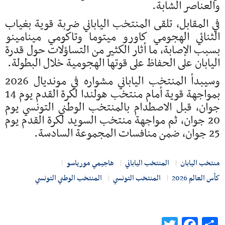
والعناصر الشابة.
في المقابل، تلقى المنتخب الياباني ضربة قوية بغياب
الثنائي الهجومي
كاورو ميتوما
و
تاكومي مينامينو
بسبب الإصابة، ما أثار الكثير من التساؤلات حول قدرة
اليابان على الحفاظ على قوتها الهجومية خلال البطولة.
وسيبدأ المنتخب الياباني مشواره في مونديال 2026
بمواجهة قوية أمام
منتخب هولندا لكرة القدم
يوم 14
جوان، قبل الاصطدام بالمنتخب الوطني التونسي يوم
20 جوان، ثم مواجهة
منتخب السويد لكرة القدم
يوم
25 جوان، ضمن منافسات المجموعة السادسة.
منتخب اليابان
المنتخب الياباني
هاجيمي مورياسو
كأس العالم 2026
المنتخب التونسي
المنتخب الوطني التونسي
Twitter
Facebook
Share