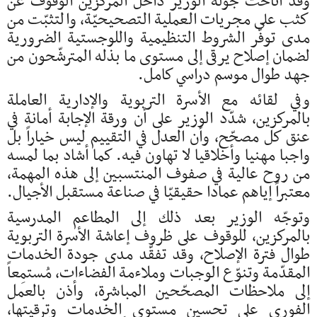
وقد أتاحت جولة الوزير داخل المركزين الوقوفَ عن
كثب على مجريات العملية التصحيحيّة، والتثبّت من
مدى توفّر الشروط التنظيمية واللوجستية الضرورية
لضمان إصلاح يرقى إلى مستوى ما بذله المترشّحون من
جهد طوال موسم دراسي كامل.
وفي لقائه مع الأسرة التربوية والإدارية العاملة
بالمركزين، شدّد الوزير على أن ورقة الإجابة أمانة في
عنق كل مصحّح، وأن العدل في التقييم ليس خياراً بل
واجبا مهنيا وأخلاقيا لا تهاون فيه. كما أشاد بما لمسه
من روح عالية في صفوف المنتسبين إلى هذه المهمة،
معتبراً إياهم عمادا حقيقيّا في صناعة مستقبل الأجيال.
وتوجّه الوزير بعد ذلك إلى المطاعم المدرسية
بالمركزين، للوقوف على ظروف إعاشة الأسرة التربوية
طوال فترة الإصلاح، وقد تفقّد مدى جودة الخدمات
المقدّمة وتنوّع الوجبات وملاءمة الفضاءات، مُستمِعاً
إلى ملاحظات المصحّحين المباشرة، وأذن بالعمل
الفوري على تحسين مستوى الخدمات وترقيتها،