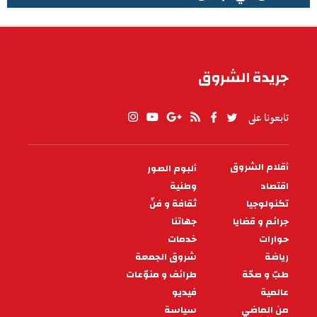
الطقس في تونس
جريدة الشروق
تابعونا على
أقلام الشروق
ألبوم الصور
PIED
DE
اقتصاد
وطنية
PAGE
تكنولوجيا
ثقافة و فنّ
جرائم و قضايا
جهاتنا
حوارات
خدمات
رياضة
شروق الجمعة
طبّ و صحّة
طرائف و منوّعات
عالمية
فيديو
من الماضي
سياسة