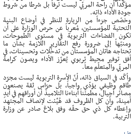
مؤكّداً أن راحة المربّي ليست ترفاً بل شرطا من شروط
جودة الأداء ذاته.
وخصّص جزءاً من الزيارة للنظر في أوضاع البنية
التحتية للمؤسستين، مُعرِباً عن حرص الوزارة على أن
تكون الفضاءات التربوية في مستوى الطموحات،
ومنبّهاً إلى ضرورة رفع التقارير اللازمة بشأن ما
تحتاجه هاتان المؤسستان من تدخّلات وتحسينات، في
أفق توفير محيط تربوي يُعزّز الأداء ويصون كرامة
المربّي والمتعلّم معاً.
وأكّد في السياق ذاته، أنّ الأسرة التربوية ليست مجرّد
طاقم وظيفي يؤدّي واجباً، بل حرّاس ثقة يصنعون
مصائر أجيال، مطمئناً أبناءنا التلاميذ أن أوراقهم في أيدٍ
أمينة، وأن كل الظروف قد هُيِّئت لإنصاف المجتهد
وإعطاء كل ذي حق حقّه وفق بلاغ صادر عن وزارة
التربية.