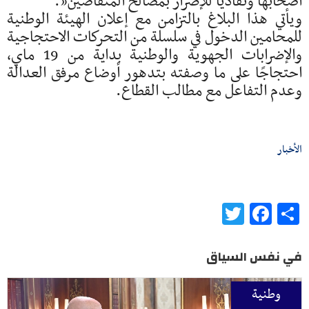
أصحابها وتفاديًا للإضرار بمصالح المتقاضين”.
ويأتي هذا البلاغ بالتزامن مع إعلان الهيئة الوطنية
للمحامين الدخول في سلسلة من التحركات الاحتجاجية
والإضرابات الجهوية والوطنية بداية من 19 ماي،
احتجاجًا على ما وصفته بتدهور أوضاع مرفق العدالة
وعدم التفاعل مع مطالب القطاع.
الأخبار
Twitter
Facebook
Share
في نفس السياق
وطنية