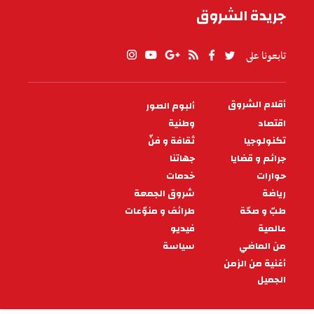
جريدة الشروق
تابعونا على
أقلام الشروق
ألبوم الصور
PIED
DE
اقتصاد
وطنية
PAGE
تكنولوجيا
ثقافة و فنّ
جرائم و قضايا
جهاتنا
حوارات
خدمات
رياضة
شروق الجمعة
طبّ و صحّة
طرائف و منوّعات
عالمية
فيديو
من الماضي
سياسة
أغنية من الزمن
الجميل