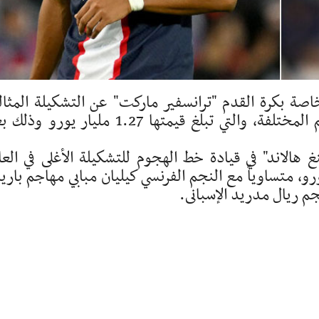
صة بكرة القدم "ترانسفير ماركت" عن التشكيلة المثال
لأغلى 11 لاعبا في عالم كرة القدم في مراكزهم المختلفة، والتي تبلغ قيمتها 1.27 مليار يو
غ هالاند" في قيادة خط الهجوم للتشكيلة الأغلى في العا
ية التي تصل إلى 180 مليون يورو، متساوياً مع النجم الفرنسي كيليان مبابي مهاجم با
جم ريال مدريد الإسبانى.