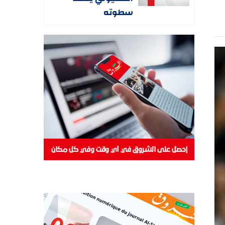
سطوته