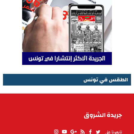
الطقس في تونس
الطقس في تونس
جريدة الشروق
تابعونا على