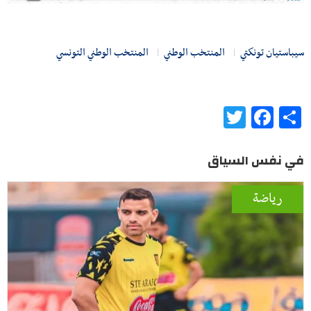
سيباستيان تونكتي
المنتخب الوطني
المنتخب الوطني التونسي
Twitter
Facebook
Share
في نفس السياق
رياضة