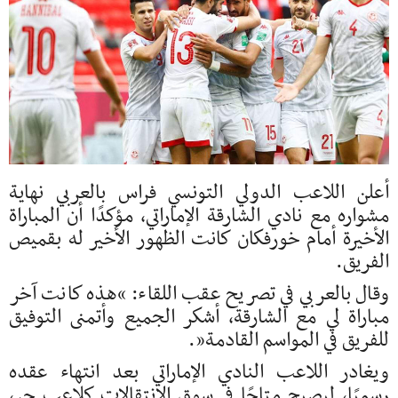
أعلن اللاعب الدولي التونسي فراس بالعربي نهاية
مشواره مع نادي الشارقة الإماراتي، مؤكدًا أن المباراة
الأخيرة أمام خورفكان كانت الظهور الأخير له بقميص
الفريق.
وقال بالعربي في تصريح عقب اللقاء: “هذه كانت آخر
مباراة لي مع الشارقة، أشكر الجميع وأتمنى التوفيق
للفريق في المواسم القادمة”.
ويغادر اللاعب النادي الإماراتي بعد انتهاء عقده
رسميًا، ليصبح متاحًا في سوق الانتقالات كلاعب حر،