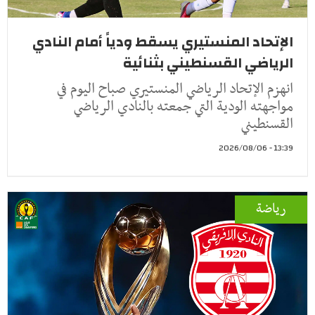
الإتحاد المنستيري يسقط ودياً أمام النادي
الرياضي القسنطيني بثنائية
انهزم الإتحاد الرياضي المنستيري صباح اليوم في
مواجهته الودية التي جمعته بالنادي الرياضي
القسنطيني
13:39 - 2026/08/06
رياضة