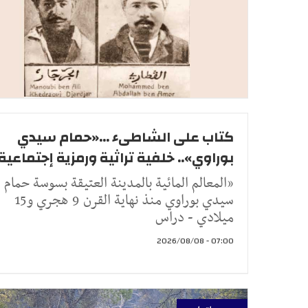
كتاب على الشاطىء ...«حمام سيدي
بوراوي».. خلفية تراثية ورمزية إجتماعية
«المعالم المائية بالمدينة العتيقة بسوسة حمام
سيدي بوراوي منذ نهاية القرن 9 هجري و15
ميلادي - دراس
07:00 - 2026/08/08