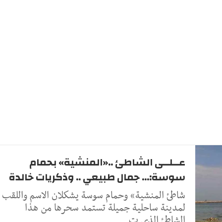
عــلــى الشاطئ ..«المنشية» بحمام
سوسة:... جمال طبيعي .. وذكريات خالدة
شاطئ المنشية» وحمام سوسة يشكلان الاسم واللقب
لمدينة ساحلية جميلة تستمد سحرها من هذا
الشاطئ الذي ت