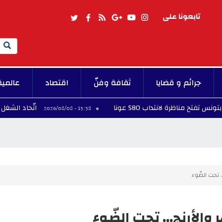
تابعونا على
Search
جرائم و قضايا
ثقافة وفنّ
اقتصاد
عالمية
رة لانتداب 580 عونا
اتّحاد الشغل ينعى الكات
13:38 - 2026/08/08
. تحت الضّوء
 والأرنج... تحت الضّوء