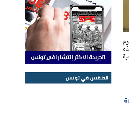
يوم
ذه
رة
الطقس في تونس
الطقس في تونس
ة